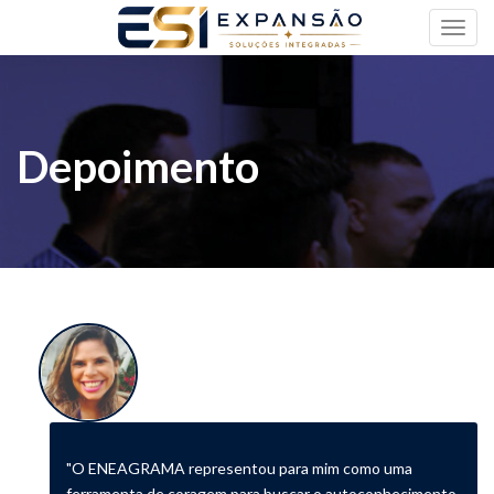
Toggl
navig
Depoimento
"O ENEAGRAMA representou para mim como uma
ferramenta de coragem para buscar o autoconhecimento,